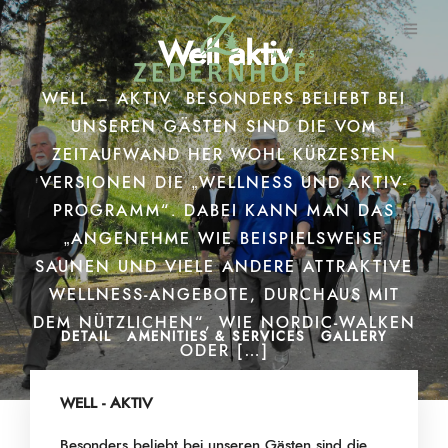
Well aktiv
WELL – AKTIV BESONDERS BELIEBT BEI
UNSEREN GÄSTEN SIND DIE VOM
ZEITAUFWAND HER WOHL KÜRZESTEN
VERSIONEN DIE „WELLNESS UND AKTIV-
PROGRAMM“. DABEI KANN MAN DAS
„ANGENEHME WIE BEISPIELSWEISE
SAUNEN UND VIELE ANDERE ATTRAKTIVE
WELLNESS-ANGEBOTE, DURCHAUS MIT
DEM NÜTZLICHEN“, WIE NORDIC-WALKEN
DETAIL
AMENITIES & SERVICES
GALLERY
ODER […]
WELL - AKTIV
Besonders beliebt bei unseren Gästen sind die