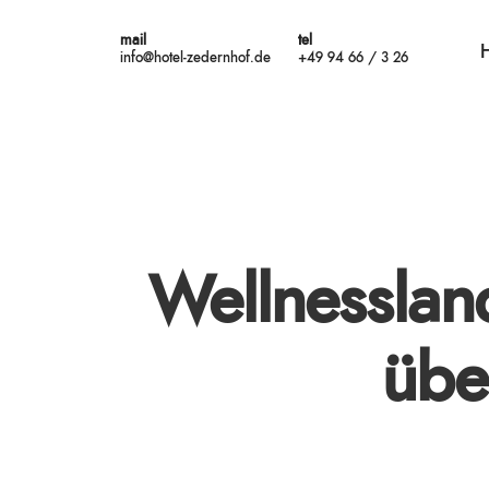
mail
tel
info@hotel-zedernhof.de
+49 94 66 / 3 26
Wellnesslan
übe